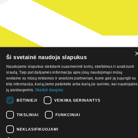
8.9. Kaip pagerinti klientų
aptarnavimo kokybę?
8.10. Kaip pasitelkti dirbtinį
intelektą kūrybinėms
užduotims?
8.11.Praktinė užduotis nr.
Ši svetainė naudoja slapukus
24 – dirbtinio intelekto
pagalba
Naudojame slapukus siekdami suasmeninti turinį, skelbimus ir analizuoti
srautą. Taip pat dalijamės informacija apie jūsų naudojimąsi mūsų
8.12.Praktinės užduoties
svetaine su mūsų reklamos ir analizės partneriais, kurie gali ją sujungti su
nr. 24 atsakymas
kita informacija, kurią jiems pateikėte arba kurią jie surinko, kai naudojatės
jų paslaugomis.
Skaityti daugiau
8.13. Praktinė užduotis su
Jūsų verslu nr. 9
BŪTINIEJI
VEIKIMĄ GERINANTYS
8.14. Praktinė užduotis su
TIKSLINIAI
FUNKCINIAI
Jūsų verslu nr. 10
NEKLASIFIKUOJAMI
8.15. Praktinė užduotis su