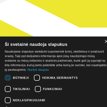
13
5. Procesų
architektūra ir
valdymas
Ši svetainė naudoja slapukus
16
6. Inovacijų
Naudojame slapukus siekdami suasmeninti turinį, skelbimus ir analizuoti
valdymas
srautą. Taip pat dalijamės informacija apie jūsų naudojimąsi mūsų
svetaine su mūsų reklamos ir analizės partneriais, kurie gali ją sujungti su
kita informacija, kurią jiems pateikėte arba kurią jie surinko, kai naudojatės
jų paslaugomis.
Skaityti daugiau
17
7. Žmogiškieji
BŪTINIEJI
VEIKIMĄ GERINANTYS
ištekliai
TIKSLINIAI
FUNKCINIAI
19
8. Verslo
NEKLASIFIKUOJAMI